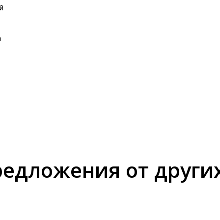
й
m
едложения от други