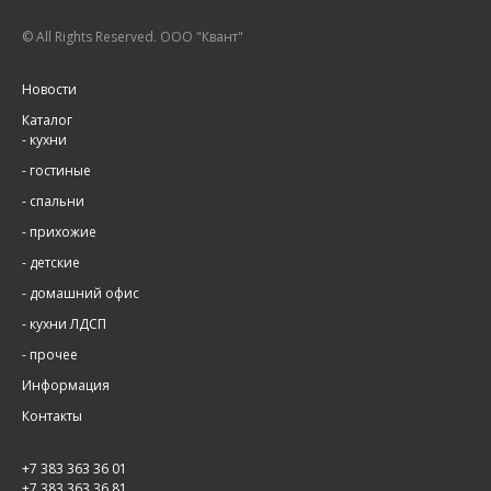
© All Rights Reserved. ООО "Квант"
Новости
Каталог
-
кухни
-
гостиные
-
спальни
-
прихожие
-
детские
-
домашний офис
-
кухни ЛДСП
-
прочее
Информация
Контакты
+7 383 363 36 01
+7 383 363 36 81