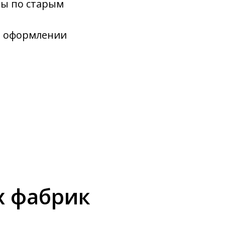
ны по старым
и оформлении
х фабрик