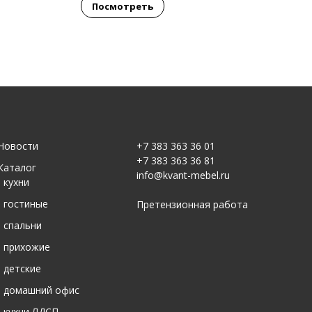
Посмотреть
Новости
+7 383 363 36 01
+7 383 363 36 81
Каталог
info@kvant-mebel.ru
-
кухни
-
гостиные
Претензионная работа
-
спальни
-
прихожие
-
детские
-
домашний офис
-
кухни ЛДСП