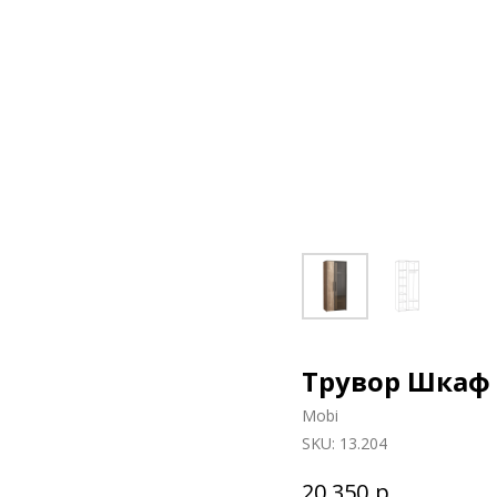
Трувор Шкаф 
Mobi
SKU:
13.204
р.
20 350