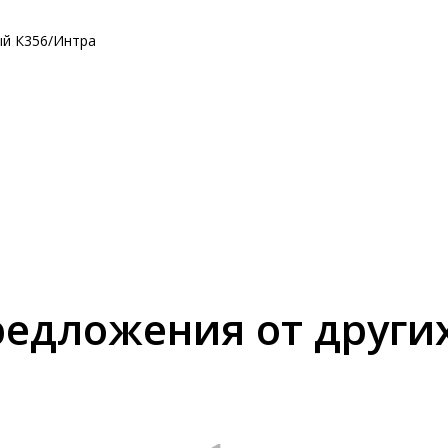
ый К356/Интра
едложения от други