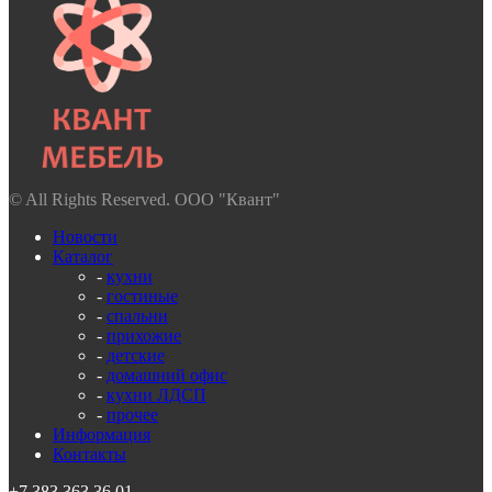
© All Rights Reserved. ООО "Квант"
Новости
Каталог
-
кухни
-
гостиные
-
спальни
-
прихожие
-
детские
-
домашний офис
-
кухни ЛДСП
-
прочее
Информация
Контакты
+7 383 363 36 01